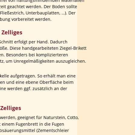
 frei von haftungsmindernden Materialien 
eit geachtet werden. Der Boden sollte 
ließestrich, Unterbauplatten, …). Der 
ebung vorbereitet werden.
 Zelliges
chnitt erfolgt per Hand. Dadurch 
öße. Diese handgearbeiteten Ziegel-Brikett 
en. Besonders bei komplizierteren 
atz, um Unregelmäßigkeiten auszugleichen. 
kelle aufgetragen. So erhält man eine 
en und eine ebene Oberfläche beim 
ine werden ggf. zusätzlich an der 
Zelliges
werden, geeignet für Naturstein, Cotto, 
t einem Fugenbrett in die Fugen 
Absäuerungsmittel (Zementschleier 