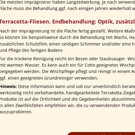
Die meisten Imprägnierer haben Langzeitwirkung. Je nach verwe
Fläche muss die Behandlung ggf. nach einigen Jahren wiederholt 
Terracotta-Fliesen. Endbehandlung: Optik, zusätz
Nach der Imprägnierung ist die Fläche fertig gestellt. Weitere Ma
So können Sie beispielsweise durch die Behandlung mit Wachs, Har
zusätzlichen Schutzfilm, einen seidigen Schimmer und/oder eine h
und Pflege des fertigen Bodens
Für die trockene Reinigung reicht ein Besen oder Staubsauger. Wi
mit warmen Wasser. Es kann auch ein für Cotto geeignetes Wisch
beigegeben werden. Die Wischpflege pflegt und reinigt in einem A
ggf. einen geeigneten Grundreiniger verwenden.
Hinweis:
 Diese Information kann und soll nur unverbindlich beraten
werksseitig nicht vorbehandelte, handgearbeitete Terrakotta-Zieg
Produkte ist auf die Örtlichkeit und die Gegebenheiten abzustim
in allen Zweifelsfällen empfehlen wir, die zu verwendenden Produkt
auszuprobieren.