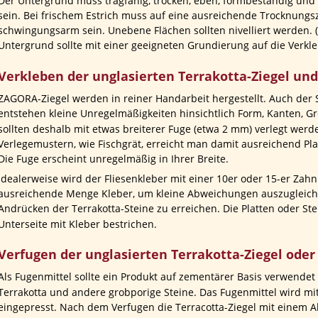
Der Untergrund muss tragfähig, trocken, eben, formbeständig und
sein. Bei frischem Estrich muss auf eine ausreichende Trocknungsz
schwingungsarm sein. Unebene Flächen sollten nivelliert werden. (F
Untergrund sollte mit einer geeigneten Grundierung auf die Verkl
Verkleben der unglasierten Terrakotta-Ziegel und
ZAGORA-Ziegel werden in reiner Handarbeit hergestellt. Auch der S
entstehen kleine Unregelmäßigkeiten hinsichtlich Form, Kanten, Gr
sollten deshalb mit etwas breiterer Fuge (etwa 2 mm) verlegt werd
Verlegemustern, wie Fischgrät, erreicht man damit ausreichend Pl
Die Fuge erscheint unregelmäßig in Ihrer Breite.
Idealerweise wird der Fliesenkleber mit einer 10er oder 15-er Zahn
ausreichende Menge Kleber, um kleine Abweichungen auszugleich
Andrücken der Terrakotta-Steine zu erreichen. Die Platten oder Ste
Unterseite mit Kleber bestrichen.
Verfugen der unglasierten Terrakotta-Ziegel oder 
Als Fugenmittel sollte ein Produkt auf zementärer Basis verwendet 
Terrakotta und andere grobporige Steine. Das Fugenmittel wird mi
eingepresst. Nach dem Verfugen die Terracotta-Ziegel mit einem 