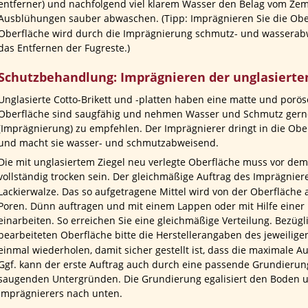
entferner) und nachfolgend viel klarem Wasser den Belag vom Zem
Ausblühungen sauber abwaschen. (Tipp: Imprägnieren Sie die Ober
Oberfläche wird durch die Imprägnierung schmutz- und wasserabwe
das Entfernen der Fugreste.)
Schutzbehandlung: Imprägnieren der unglasierte
Unglasierte Cotto-Brikett und -platten haben eine matte und porös
Oberfläche sind saugfähig und nehmen Wasser und Schmutz gerne 
(Imprägnierung) zu empfehlen. Der Imprägnierer dringt in die Oberf
und macht sie wasser- und schmutzabweisend.
Die mit unglasiertem Ziegel neu verlegte Oberfläche muss vor de
vollständig trocken sein. Der gleichmäßige Auftrag des Imprägniere
Lackierwalze. Das so aufgetragene Mittel wird von der Oberfläche
Poren. Dünn auftragen und mit einem Lappen oder mit Hilfe einer 
einarbeiten. So erreichen Sie eine gleichmäßige Verteilung. Bezügl
bearbeiteten Oberfläche bitte die Herstellerangaben des jeweilig
einmal wiederholen, damit sicher gestellt ist, dass die maximale Au
Ggf. kann der erste Auftrag auch durch eine passende Grundierung 
saugenden Untergründen. Die Grundierung egalisiert den Boden u
Imprägnierers nach unten.